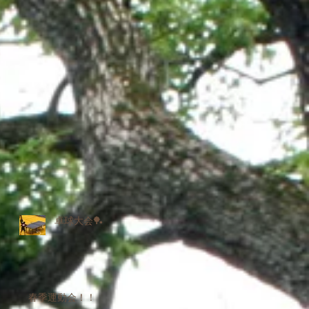
卓球大会🏓
春季運動会！！