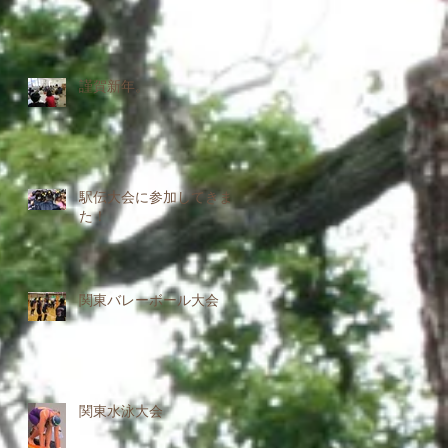
謹賀新年。
駅伝大会に参加してきまし
た！
関東バレーボール大会
関東水泳大会