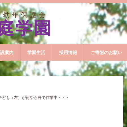
 幼年保護会
庭学園
設案内
学園生活
採用情報
ご寄附のお願い
子ども（左）が何やら外で作業中・・・