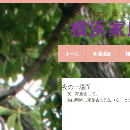
社会福祉法人
横浜家
ホーム
学園理念
施
夜の一場面
夜、家族舎にて。
自由時間に家族舎の先生（右）と