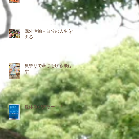
課外活動－自分の人生を考
える
夏祭りで暑さを吹き飛ば
す！
夏休みが来たー！！