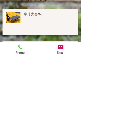
最近の記事
卓球大会🏓
Phone
Email
春季運動会！！
謹賀新年。