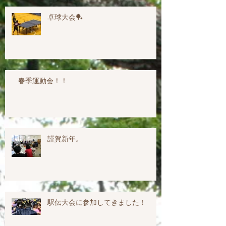
卓球大会🏓
春季運動会！！
謹賀新年。
駅伝大会に参加してきました！