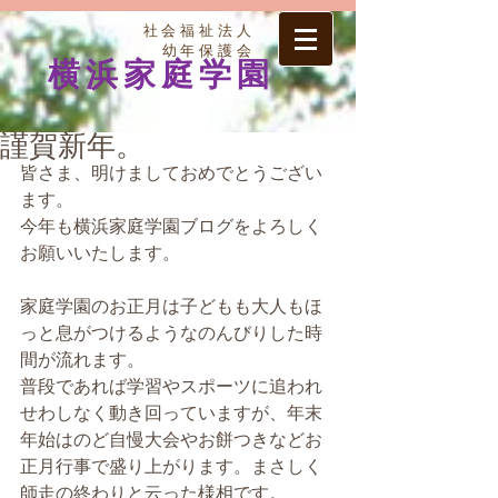
社会福祉法人
幼年保護会
横浜家庭学園
謹賀新年。
皆さま、明けましておめでとうござい
ます。
今年も横浜家庭学園ブログをよろしく
お願いいたします。
家庭学園のお正月は子どもも大人もほ
っと息がつけるようなのんびりした時
間が流れます。
普段であれば学習やスポーツに追われ
せわしなく動き回っていますが、年末
年始はのど自慢大会やお餅つきなどお
正月行事で盛り上がります。まさしく
師走の終わりと云った様相です。