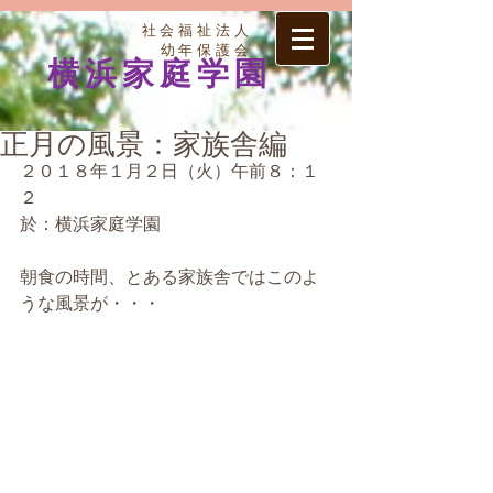
社会福祉法人
幼年保護会
横浜家庭学園
正月の風景：家族舎編
２０１８年１月２日（火）午前８：１
２　
於：横浜家庭学園
朝食の時間、とある家族舎ではこのよ
うな風景が・・・