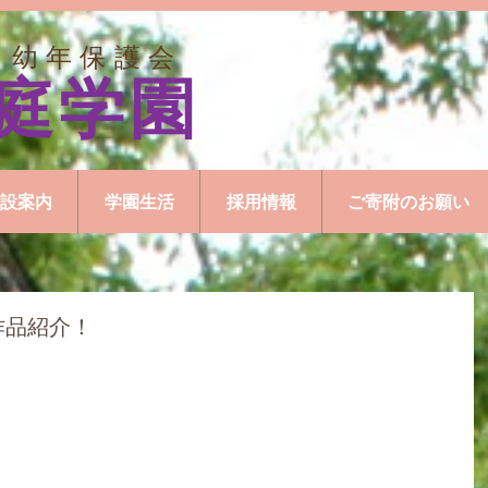
 幼年保護会
庭学園
設案内
学園生活
採用情報
ご寄附のお願い
作品紹介！