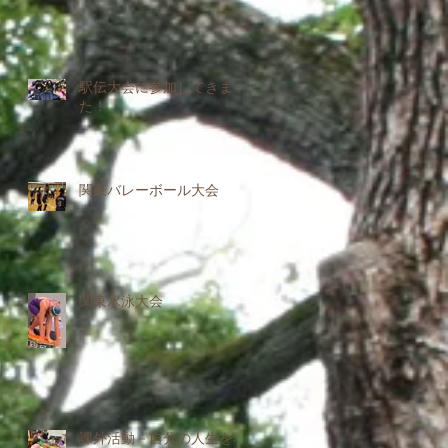
駅伝大会に参加してきまし
た！
関東バレーボール大会
関東水泳大会
課外活動－自分の人生を考