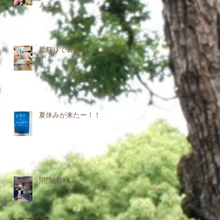
える
夏祭りで暑さを吹き飛ば
す！
夏休みが来たー！！
消防訓練