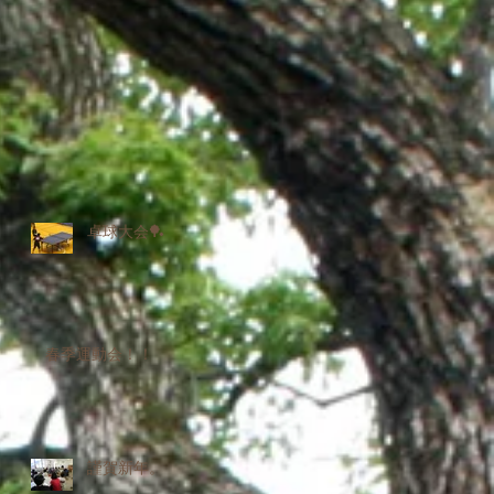
卓球大会🏓
春季運動会！！
謹賀新年。