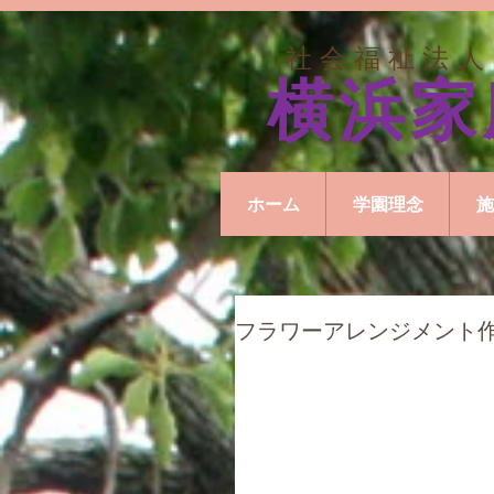
社会福祉法人
横浜家
ホーム
学園理念
施
フラワーアレンジメント