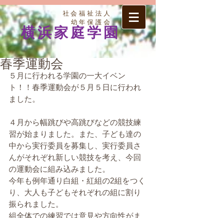
社会福祉法人
幼年保護会
横浜家庭学園
春季運動会
５月に行われる学園の一大イベン
ト！！春季運動会が５月５日に行われ
ました。
４月から幅跳びや高跳びなどの競技練
習が始まりました。また、子ども達の
中から実行委員を募集し、実行委員さ
んがそれぞれ新しい競技を考え、今回
の運動会に組み込みました。
今年も例年通り白組・紅組の2組をつく
り、大人も子どもそれぞれの組に割り
振られました。
組全体での練習では意見や方向性がま